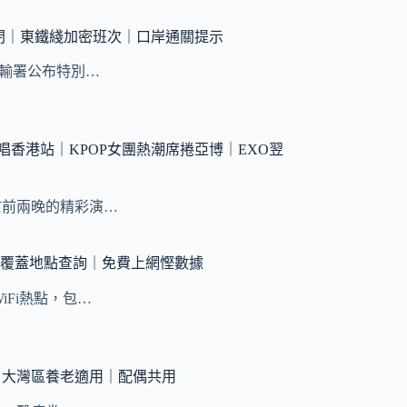
閉｜東鐵綫加密班次｜口岸通關提示
運輸署公布特別…
界巡唱香港站｜KPOP女團熱潮席捲亞博｜EXO翌
於前兩晚的精彩演…
教學｜覆蓋地點查詢｜免費上網慳數據
Fi熱點，包…
加碼｜大灣區養老適用｜配偶共用