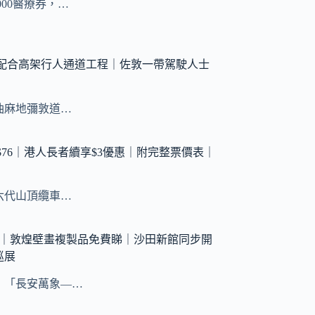
000醫療券，…
｜配合高架行人通道工程｜佐敦一帶駕駛人士
油麻地彌敦道…
$76｜港人長者續享$3優惠｜附完整票價表｜
六代山頂纜車…
館｜敦煌壁畫複製品免費睇｜沙田新館同步開
巡展
！「長安萬象—…