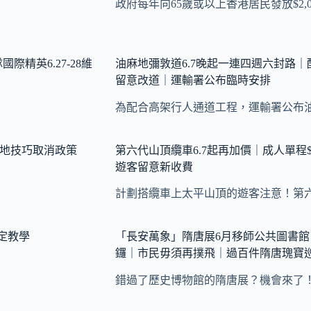
政府每年向65歲或以上香港居民發放$2,
際精英6.27-28維
油麻地彌敦道6.7晚起一連四週六封路
留意改道｜運輸署公布臨時安排
為配合高架行人通道工程，運輸署公布
場地技巧取消政策
第六代山頂纜車6.7起再加價｜成人單程
遊客留意新收費
計劃搭纜車上太平山頂的遊客注意！第
定教學
「長安萬象」隋唐展6月移師公共圖書
鑼｜市民毋須再撲飛｜過百件隋唐瑰寶
錯過了歷史博物館的隋唐展？機會來了