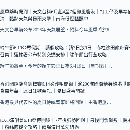
風季隨時殺到｜天文台料6月起4至7個颱風襲港｜打工仔及早準
清｜酷熱天氣與暴雨夾擊｜南海低壓醞釀中
天文台早前公布2026年天氣展望，預料今年風季將於6…
端午節6.19公眾假期｜請假攻略：請3日放9日｜赤柱沙田龍舟
召集｜運輸署公布特別交通安排｜端午節出行全攻略
端午節將至，今年的端午節正日為6月19日（星期五）…
香港國際龍舟錦標賽6.14尖沙咀開鑼｜逾200隊國際精英維港
食嘉年華｜連日狂歡至7.1｜夏日盛事開鑼
香港最具代表性的夏日傳統盛事即將回歸！由香港旅…
EXO演唱會6.13亞博開鑼｜7年後強勢回歸｜最後門票倒數｜
｜粉絲應援全攻略｜兩場演出萬勿錯過