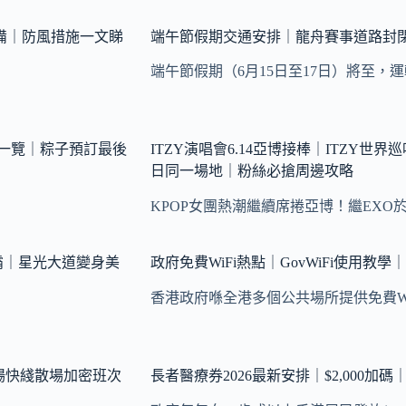
備｜防風措施一文睇
端午節假期交通安排｜龍舟賽事道路封
端午節假期（6月15日至17日）將至，
賽一覽｜粽子預訂最後
ITZY演唱會6.14亞博接棒｜ITZY世
日同一場地｜粉絲必搶周邊攻略
KPOP女團熱潮繼續席捲亞博！繼EXO
爭霸｜星光大道變身美
政府免費WiFi熱點｜GovWiFi使用
香港政府喺全港多個公共場所提供免費Wi
機場快綫散場加密班次
長者醫療券2026最新安排｜$2,000