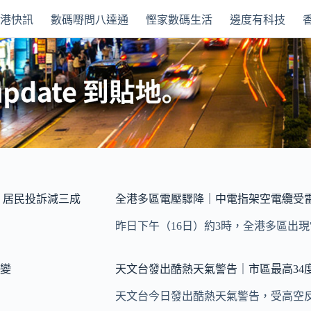
本港快訊
數碼嘢問八達通
慳家數碼生活
邊度有科技
點｜居民投訴減三成
全港多區電壓驟降｜中電指架空電纜受
昨日下午（16日）約3時，全港多區出
變
天文台發出酷熱天氣警告｜市區最高34
天文台今日發出酷熱天氣警告，受高空